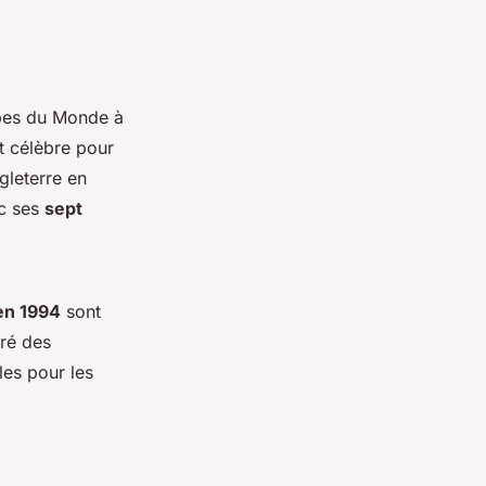
upes du Monde à
t célèbre pour
gleterre en
ec ses
sept
en 1994
sont
ré des
les pour les