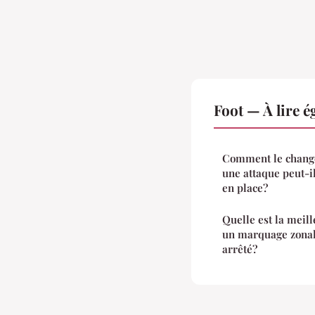
Foot — À lire 
Comment le chang
une attaque peut-i
en place?
Quelle est la meil
un marquage zonal 
arrêté?