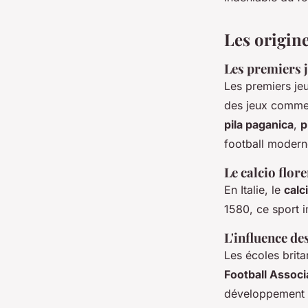
Liam
•
2 août 2024
•
3 min de lecture
Les origine
Les premiers 
Les premiers je
des jeux comm
pila paganica
,
p
football modern
Le calcio flore
En Italie, le
calc
1580, ce sport i
L'influence de
Les écoles brita
Football Associ
développement o