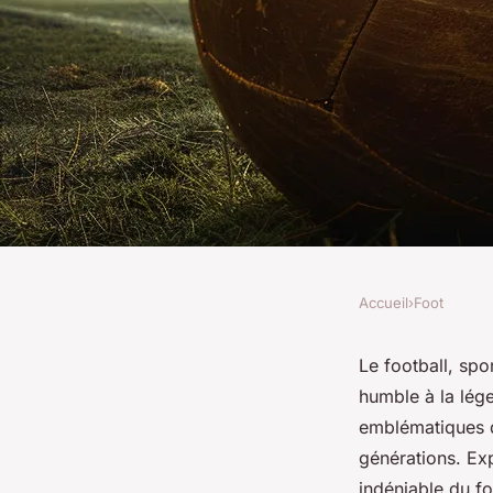
Accueil
›
Foot
FOOT
L'histoire du football
Le football, spo
humble à la lég
légende
emblématiques d
générations. Exp
indéniable du fo