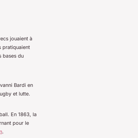
ecs jouaient à
 pratiquaient
es bases du
ovanni Bardi en
ugby et lutte.
ball. En 1863, la
rnant pour le
n
.