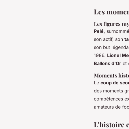
Les moment
Les figures my
Pelé
, surnommé 
son actif, son
ta
son but légendai
1986.
Lionel Me
Ballons d'Or
et 
Moments hist
Le
coup de sco
des moments gra
compétences exc
amateurs de foo
L'histoire 