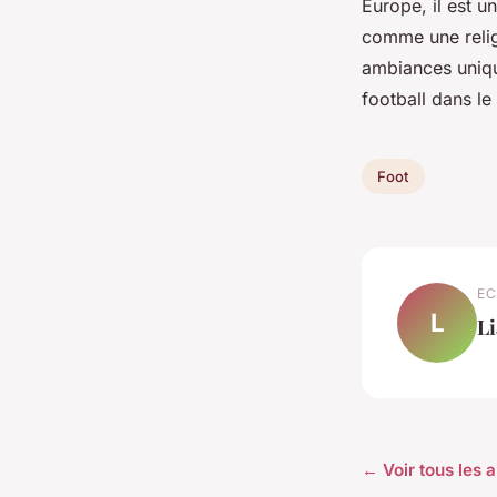
Europe, il est 
comme une relig
ambiances unique
football dans l
Foot
EC
L
L
← Voir tous les a