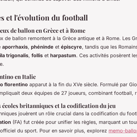
s et l'évolution du football
jeux de ballon en Grèce et à Rome
ux de ballon remontent à la Grèce antique et à Rome. Les Gr
e
aporrhaxis
,
phéninde
et
épiscyre
, tandis que les Romains
ila trigonalis
,
follis
et
harpastum
. Ces activités posèrent l
e.
ntino en Italie
io florentino
apparut à la fin du XVe siècle. Formulé par Gi
mpliquait deux équipes de 27 joueurs, combinant football, r
s écoles britanniques et la codification du jeu
nniques jouèrent un rôle crucial dans la codification du foot
ation
(FA) fut créée pour unifier les règles, marquant un tou
fficiel du sport. Pour en savoir plus, explorez
memo-ballo