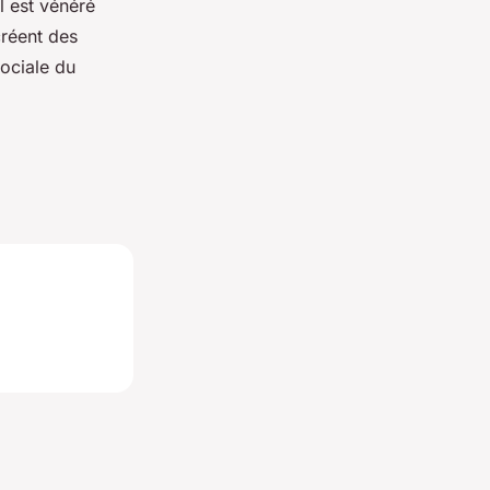
l est vénéré
créent des
sociale du