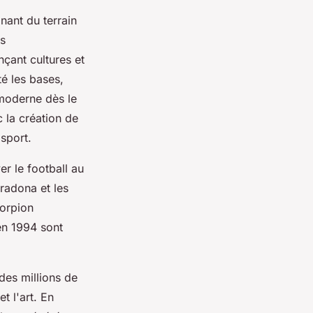
nant du terrain
ts
çant cultures et
é les bases,
l moderne dès le
c la création de
 sport.
r le football au
radona et les
orpion
en 1994 sont
 des millions de
t l'art. En