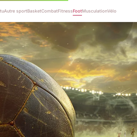
tu
Autre sport
Basket
Combat
Fitness
Foot
Musculation
Vélo