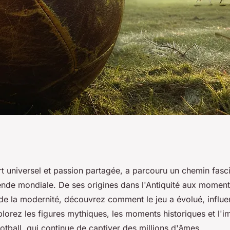
 : du terrain à la
rt universel et passion partagée, a parcouru un chemin fasci
ende mondiale. De ses origines dans l'Antiquité aux momen
e la modernité, découvrez comment le jeu a évolué, influen
lorez les figures mythiques, les moments historiques et l'im
otball, qui continue de captiver des millions d'âmes.