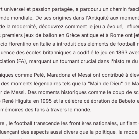
rt universel et passion partagée, a parcouru un chemin fasci
ende mondiale. De ses origines dans l'Antiquité aux momen
e la modernité, découvrez comment le jeu a évolué, influen
 premiers jeux de ballon en Grèce antique et à Rome ont jet
lcio florentino en Italie a introduit des éléments de footbal
fluence des écoles britanniques a codifié le jeu en 1863 ave
ciation (FA), marquant un tournant crucial dans l'histoire du
hiques comme Pelé, Maradona et Messi ont contribué à éleve
c des moments légendaires tels que la "Main de Dieu" de Ma
Or de Messi. Des moments historiques comme le coup de sc
e René Higuita en 1995 et la célèbre célébration de Bebeto 
 mémoires des fans à travers le monde.
rel, le football transcende les frontières nationales, unifiant
luençant des aspects aussi divers que la politique, la mode e