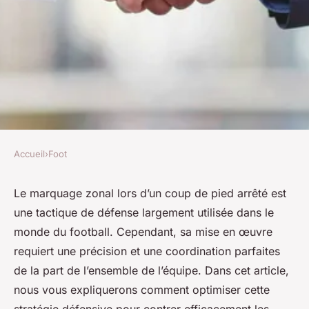
Accueil
›
Foot
FOOT
Quelle est la meilleure
Le marquage zonal lors d’un coup de pied arrêté est
une tactique de défense largement utilisée dans le
manière d'organiser un
monde du football. Cependant, sa mise en œuvre
marquage zonal lors d'un coup
requiert une précision et une coordination parfaites
de pied arrêté?
de la part de l’ensemble de l’équipe. Dans cet article,
nous vous expliquerons comment optimiser cette
Liam
•
28 avril 2024
•
6 min de lecture