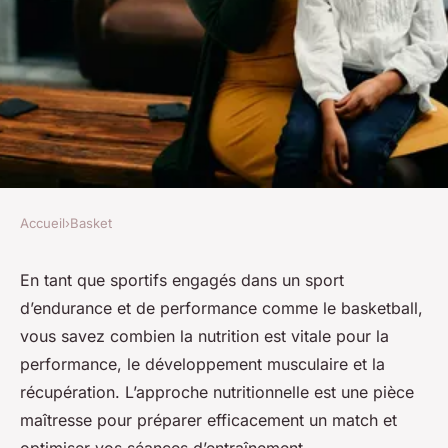
Accueil
›
Basket
BASKET
Quelle approche
En tant que sportifs engagés dans un sport
d’endurance et de performance comme le basketball,
nutritionnelle est conseillée
vous savez combien la nutrition est vitale pour la
pour un basketteur avant une
performance, le développement musculaire et la
séance d'entraînement
récupération. L’approche nutritionnelle est une pièce
intense?
maîtresse pour préparer efficacement un match et