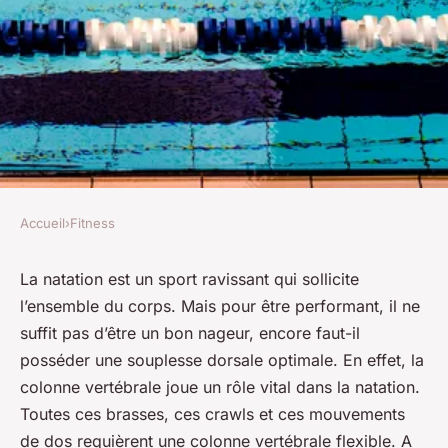
Accueil
›
Fitness
FITNESS
Quel type de yoga est le plus
La natation est un sport ravissant qui sollicite
l’ensemble du corps. Mais pour être performant, il ne
approprié pour les nageurs
suffit pas d’être un bon nageur, encore faut-il
cherchant à améliorer leur
posséder une souplesse dorsale optimale. En effet, la
souplesse dorsale?
colonne vertébrale joue un rôle vital dans la natation.
Toutes ces brasses, ces crawls et ces mouvements
Liam
•
28 avril 2024
•
5 min de lecture
de dos requièrent une colonne vertébrale flexible. A